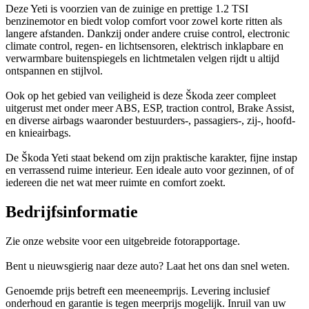
Deze Yeti is voorzien van de zuinige en prettige 1.2 TSI
benzinemotor en biedt volop comfort voor zowel korte ritten als
langere afstanden. Dankzij onder andere cruise control, electronic
climate control, regen- en lichtsensoren, elektrisch inklapbare en
verwarmbare buitenspiegels en lichtmetalen velgen rijdt u altijd
ontspannen en stijlvol.
Ook op het gebied van veiligheid is deze Škoda zeer compleet
uitgerust met onder meer ABS, ESP, traction control, Brake Assist,
en diverse airbags waaronder bestuurders-, passagiers-, zij-, hoofd-
en knieairbags.
De Škoda Yeti staat bekend om zijn praktische karakter, fijne instap
en verrassend ruime interieur. Een ideale auto voor gezinnen, of of
iedereen die net wat meer ruimte en comfort zoekt.
Bedrijfsinformatie
Zie onze website voor een uitgebreide fotorapportage.
Bent u nieuwsgierig naar deze auto? Laat het ons dan snel weten.
Genoemde prijs betreft een meeneemprijs. Levering inclusief
onderhoud en garantie is tegen meerprijs mogelijk. Inruil van uw