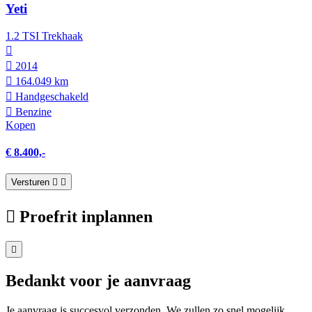
Yeti
1.2 TSI Trekhaak
2014
164.049 km
Hand­geschakeld
Benzine
Kopen
€ 8.400,-
Versturen
Proefrit inplannen
Bedankt voor je aanvraag
Je aanvraag is succesvol verzonden. We zullen zo snel mogelijk