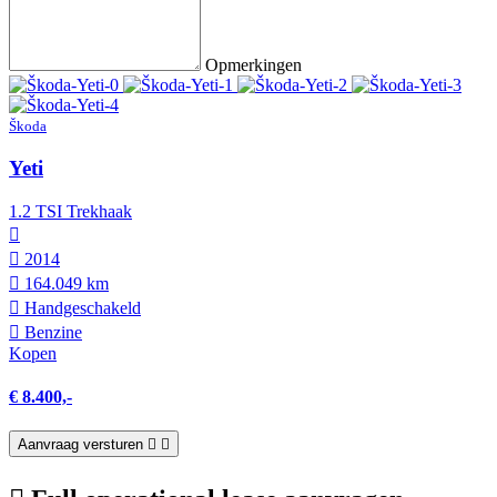
Opmerkingen
Škoda
Yeti
1.2 TSI Trekhaak
2014
164.049 km
Hand­geschakeld
Benzine
Kopen
€ 8.400,-
Aanvraag versturen