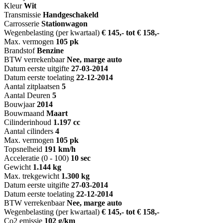
Kleur
Wit
Transmissie
Handgeschakeld
Carrosserie
Stationwagon
Wegenbelasting (per kwartaal)
€ 145,- tot € 158,-
Max. vermogen
105 pk
Brandstof
Benzine
BTW verrekenbaar
Nee, marge auto
Datum eerste uitgifte
27-03-2014
Datum eerste toelating
22-12-2014
Aantal zitplaatsen
5
Aantal Deuren
5
Bouwjaar
2014
Bouwmaand
Maart
Cilinderinhoud
1.197 cc
Aantal cilinders
4
Max. vermogen
105 pk
Topsnelheid
191 km/h
Acceleratie (0 - 100)
10 sec
Gewicht
1.144 kg
Max. trekgewicht
1.300 kg
Datum eerste uitgifte
27-03-2014
Datum eerste toelating
22-12-2014
BTW verrekenbaar
Nee, marge auto
Wegenbelasting (per kwartaal)
€ 145,- tot € 158,-
Co2 emissie
102 g/km